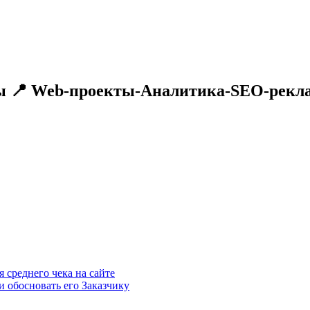
 📍 Web-проекты-Аналитика-SEO-реклам
 среднего чека на сайте
 обосновать его Заказчику