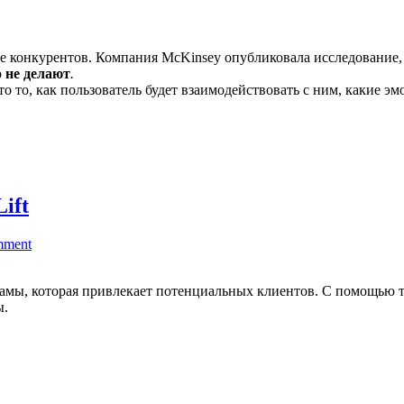
не конкурентов. Компания McKinsey опубликовала исследование, 
 не делают
.
Это то, как пользователь будет взаимодействовать с ним, какие эм
ift
mment
амы, которая привлекает потенциальных клиентов. С помощью т
ы.