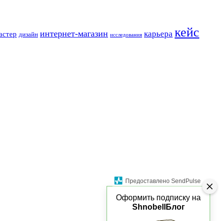
кейс
интернет-магазин
карьера
астер
дизайн
исследования
Предоставлено SendPulse
Оформить подписку на
ShnobellБлог