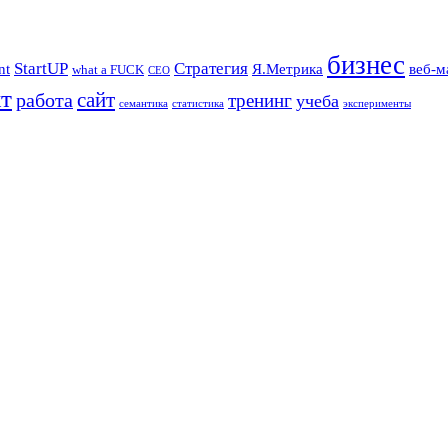
бизнес
StartUP
Стратегия
nt
Я.Метрика
веб-м
what a FUCK
СЕО
т
сайт
работа
тренинг
учеба
семантика
статистика
эксперименты