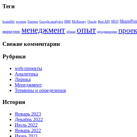
Теги
SharePoi
SEO
brandlift
ecomm
Gartner
Google.analytics
IBM
McKinsey
Oracle
Rest API
опыт
менеджмент
проек
маркетинг
обман
продвижение
Свежие комментарии
Рубрики
web-проекты
Аналитика
Лирика
Менеджмент
Термины и определения
История
Январь 2023
Декабрь 2022
Июль 2022
Январь 2022
Июнь 2021