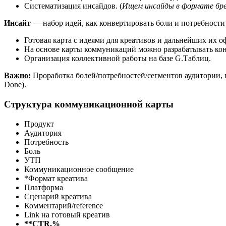
Систематизация инсайдов. (
Ищем инсайды в формате бре
Инсайт
— набор идей, как конвертировать боли и потребности
Готовая карта с идеями для креативов и дальнейших их о
На основе карты коммуникаций можно разрабатывать кон
Организация коллективной работы на базе G.Таблиц.
Важно
:
Проработка болей/потребностей/сегментов аудитории, 
Done).
Структура коммуникационной карты
Продукт
Аудитория
Потребность
Боль
УТП
Коммуникационное сообщение
*Формат креатива
Платформа
Сценарий креатива
Комментарий/reference
Link на готовый креатив
**CTR,%