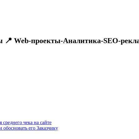
 📍 Web-проекты-Аналитика-SEO-реклам
 среднего чека на сайте
 обосновать его Заказчику