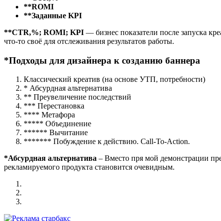
**ROMI
**Заданные
KPI
**CTR,%; ROMI;
KPI
— бизнес показатели после запуска кре
что-то своё для отслеживания результатов работы.
*
Подходы для дизайнера к созданию баннера
Классический креатив (на основе УТП, потребности)
* Абсурдная альтернатива
** Преувеличение последствий
*** Перестановка
**** Метафора
***** Объединение
****** Вычитание
******* Побуждение к действию. Call-To-Action.
*Абсурдная альтернатива
– Вместо пря мой демонстрации пре
рекламируемого продукта становится очевидным.