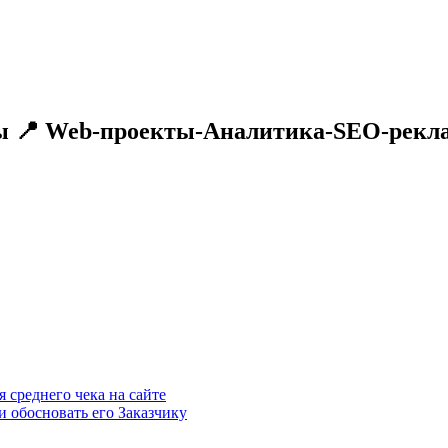
 📍 Web-проекты-Аналитика-SEO-реклам
 среднего чека на сайте
 обосновать его Заказчику