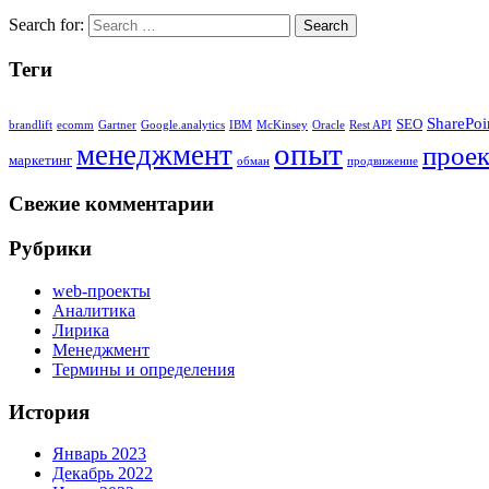
Search for:
Теги
SharePoi
SEO
brandlift
ecomm
Gartner
Google.analytics
IBM
McKinsey
Oracle
Rest API
опыт
менеджмент
проек
маркетинг
обман
продвижение
Свежие комментарии
Рубрики
web-проекты
Аналитика
Лирика
Менеджмент
Термины и определения
История
Январь 2023
Декабрь 2022