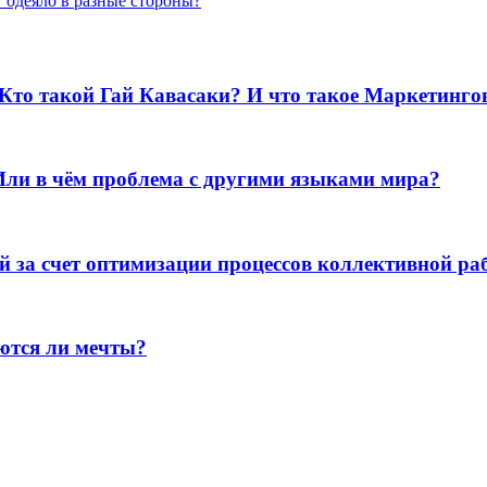
т одеяло в разные стороны?
 Кто такой Гай Кавасаки? И что такое Маркетинг
Или в чём проблема с другими языками мира?
за счет оптимизации процессов коллективной раб
ются ли мечты?