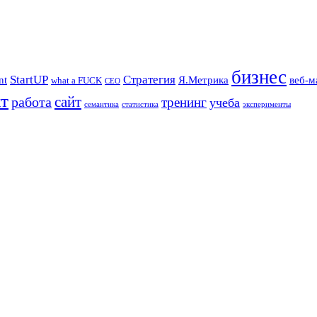
бизнес
StartUP
Стратегия
nt
Я.Метрика
веб-м
what a FUCK
СЕО
т
сайт
работа
тренинг
учеба
семантика
статистика
эксперименты