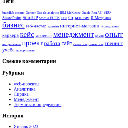
Теги
SEO
brandlift
ecomm
Gartner
Google.analytics
IBM
McKinsey
Oracle
Rest API
StartUP
Стратегия
SharePoint
Я.Метрика
what a FUCK
СЕО
бизнес
интернет-магазин
веб-мастер
дизайн
исследования
опыт
менеджмент
кейс
карьера
маркетинг
обман
проект
сайт
работа
тренинг
продвижение
семантика
статистика
учеба
эксперименты
Свежие комментарии
Рубрики
web-проекты
Аналитика
Лирика
Менеджмент
Термины и определения
История
Январь 2023