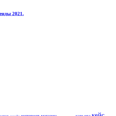
енды 2021.
кейс
интернет-магазин
карьера
астер