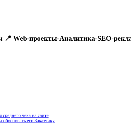
 📍 Web-проекты-Аналитика-SEO-реклам
 среднего чека на сайте
 обосновать его Заказчику