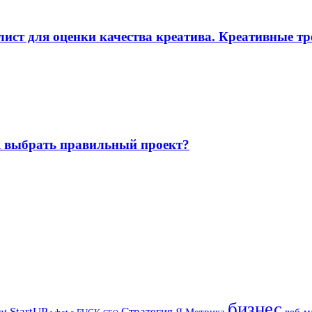
ист для оценки качества креатива. Креативные тр
ак выбрать правильный проект?
бизнес
StartUP
Стратегия
nt
Я.Метрика
веб-м