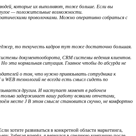
людей, которые их выполняют, тоже больше. Если вы
другое — положительные возможности.
кратическими проволочками. Можно оперативно собраться с
неджер, то текучесть кадров тут тоже достаточно большая.
т системы документооборота,
CRM системы ведения клиентов.
 Но эта нормальная ситуация. Главное чтобы до абсурда не
отодателей о том, что нужно привязывать сотрудника к
T и
WEB технологий не всегда есть смысл сидеть по
оказывается другим. И наступает момент в рабочем
 и только задерживает вашу работу всякими отчетами,
своём месте
J В этом смысле становится скучно, не комфортно
Если хотите развиваться в конкретной области маркетинга,
ьеру. Забегая вперёд, я вернулся в среднюю компанию после