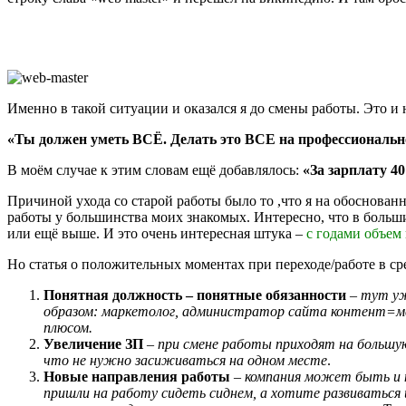
Именно в такой ситуации и оказался я до смены работы. Это и 
«Ты должен уметь ВСЁ. Делать это ВСЕ на профессиональн
В моём случае к этим словам ещё добавлялось:
«За зарплату 40
Причиной ухода со старой работы было то ,что я на обоснованн
работы у большинства моих знакомых. Интересно, что в больши
или ещё выше. И это очень интересная штука –
с годами объем
Но статья о положительных моментах при переходе/работе в ср
Понятная должность – понятные обязанности
–
тут уж
образом: маркетолог, администратор сайта контент=ме
плюсом.
Увеличение ЗП
–
при смене работы приходят на большую 
что не нужно засиживаться на одном месте
.
Новые направления работы
–
компания может быть и н
пришли на работу сидеть сиднем, а хотите развиваться и