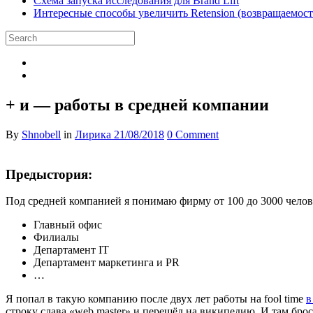
Схема запуска исследования для Brand Lift
Интересные способы увеличить Retension (возвращаемость
+ и — работы в средней компании
By
Shnobell
in
Лирика
21/08/2018
0 Comment
Предыстория:
Под средней компанией я понимаю фирму от 100 до 3000 человек
Главный офис
Филиалы
Департамент IT
Департамент маркетинга и PR
…
Я попал в такую компанию после двух лет работы на fool time
в
строку слава «web master» и перешёл на википедию. И там бро