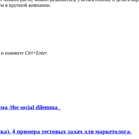
ты в крупной компании.
а и нажмите
Ctrl+Enter
.
а /the social dilemma_
а). 4 примера тестовых задач для маркетолога.