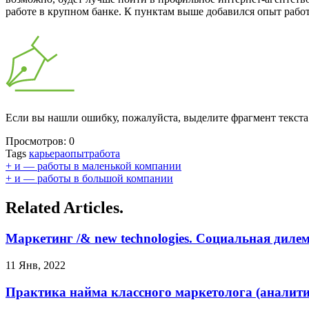
работе в крупном банке. К пунктам выше добавился опыт рабо
Если вы нашли ошибку, пожалуйста, выделите фрагмент текст
Просмотров:
0
Tags
карьера
опыт
работа
+ и — работы в маленькой компании
+ и — работы в большой компании
Related Articles.
Маркетинг /& new technologies. Социальная дилемм
11 Янв, 2022
Практика найма классного маркетолога (аналитик