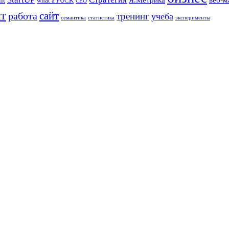
what a FUCK
СЕО
т
сайт
работа
тренинг
учеба
семантика
статистика
эксперименты