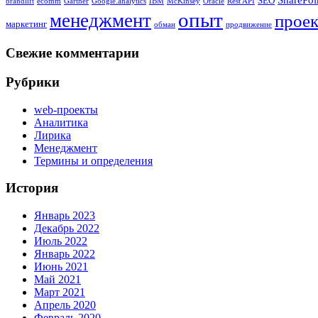
SEO
brandlift
ecomm
Gartner
Google.analytics
IBM
McKinsey
Oracle
Rest API
опыт
менеджмент
проек
маркетинг
обман
продвижение
Свежие комментарии
Рубрики
web-проекты
Аналитика
Лирика
Менеджмент
Термины и определения
История
Январь 2023
Декабрь 2022
Июль 2022
Январь 2022
Июнь 2021
Май 2021
Март 2021
Апрель 2020
Февраль 2020