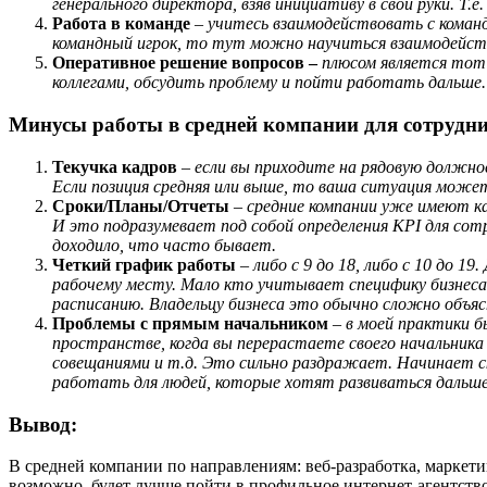
генерального директора, взяв инициативу в свои руки. Т
Работа в команде
–
учитесь взаимодействовать с коман
командный игрок, то тут можно научиться взаимодейст
Оперативное решение вопросов
–
плюсом является тот 
коллегами, обсудить проблему и пойти работать дальше.
Минусы работы в средней компании для сотрудни
Текучка кадров
–
если вы приходите на рядовую должн
Если позиция средняя или выше, то ваша ситуация мож
Сроки/Планы/Отчеты
–
средние компании уже имеют к
И это подразумевает под собой определения
KPI для сот
доходило, что часто бывает.
Четкий график работы
–
либо с 9 до 18, либо с 10 до 
рабочему месту. Мало кто учитывает специфику бизнеса
расписанию. Владельцу бизнеса это обычно сложно объя
Проблемы с прямым начальником
–
в моей практики б
пространстве, когда вы перерастаете своего начальник
совещаниями и т.д. Это сильно раздражает. Начинает с
работать для людей, которые хотят развиваться дальше
Вывод
:
В средней компании по направлениям: веб-разработка, маркетин
возможно, будет лучше пойти в профильное интернет-агентство