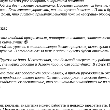
.е. тут можно уже говорить о карьерном развитии.
дой для достижения результата. Проекты становятся больше, 
вию. Если хотите управлять, то это нужно доказать. И то и 
факт, что система принятия решений пока не «засрана» бюро
ка:
ость: младший программист, помощник аналитика, контент-ме
ет быть лучше
🙂
акой-то уровень в автоматизации бизнес процессов, использую
рудника. В этом смысле за такие задачи нужно будет отвечать.
19. Другого не дано. К сожалению, это большой стереотип у раб
, специфику работы и делает хорошо для сотрудника. В сфере
I
снить.
ыло так: вас собеседует один человек, а прямой руководитель 
а в профессиональном плане. Он вам ничего уже не может дать
кладываться впечатление, что ваш начальник находится не на 
.
г, реклама, аналитика можно работать и неплохо зарабатывать. 
. Можно расти, можно развиваться, учиться новому и делать кар