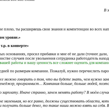
В 
не плохо, ты расширяешь свои знания и компетенции во всех напр
ом уровне.»
 т.р. в конверте»
ых основаниях, просил прибавки и мне её не дали (точнее дали,
нстве случаев после увольнения сотрудника работодатель наход
 вашей работы и вашу ценность все сложнее оценить для компан
едней по размерам компании. Пожалуй, нужно перечислить пароч
е можно говорить о том, что вы будете знать, чем нужно за
неджер, программист… Компания больше, больше людей, поэто
зарплату. Иначе странно, зачем менять работу? В моём случае 
е маленькая, но все равно, должны существовать области, кото
 получать больше денег, то такие ниши можно взять на себя. В