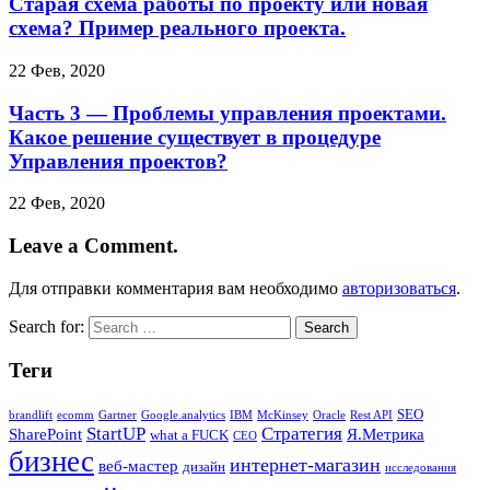
Старая схема работы по проекту или новая
схема? Пример реального проекта.
22 Фев, 2020
Часть 3 — Проблемы управления проектами.
Какое решение существует в процедуре
Управления проектов?
22 Фев, 2020
Leave a Comment.
Для отправки комментария вам необходимо
авторизоваться
.
Search for:
Теги
SEO
brandlift
ecomm
Gartner
Google.analytics
IBM
McKinsey
Oracle
Rest API
StartUP
Стратегия
SharePoint
Я.Метрика
what a FUCK
СЕО
бизнес
интернет-магазин
веб-мастер
дизайн
исследования