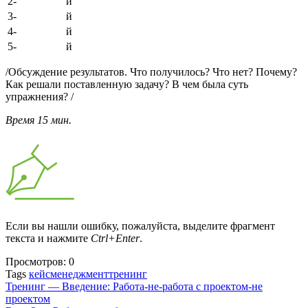
2- й
3- й
4- й
5- й
/Обсуждение результатов. Что получилось? Что нет? Почему?
Как решали поставленную задачу? В чем была суть
упражнения? /
Время 15 мин.
Если вы нашли ошибку, пожалуйста, выделите фрагмент
текста и нажмите
Ctrl+Enter
.
Просмотров:
0
Tags
кейс
менеджмент
тренинг
Тренинг — Введение: Работа-не-работа с проектом-не
проектом