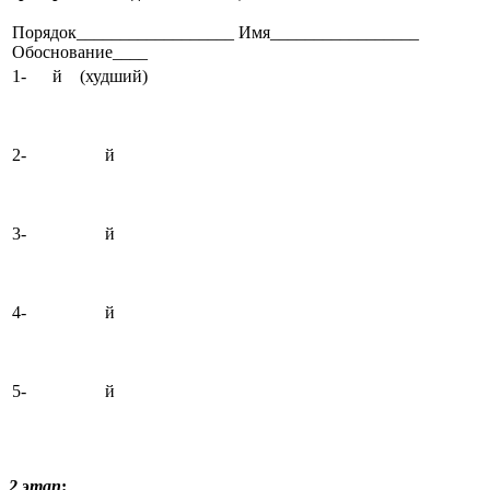
Порядок__________________ Имя_________________
Обоснование____
1- й (худший)
2- й
3- й
4- й
5- й
2 этап
: