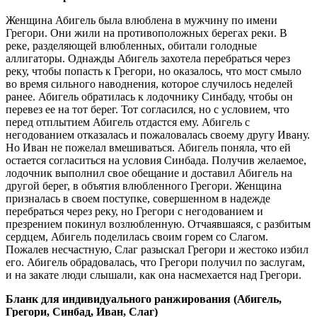
Женщина Абигель была влюблена в мужчину по имени
Грегори. Они жили на противоположных берегах реки. В
реке, разделяющей влюбленных, обитали голодные
аллигаторы. Однажды Абигель захотела перебраться через
реку, чтобы попасть к Грегори, но оказалось, что мост смыло
во время сильного наводнения, которое случи­лось неделей
ранее. Абигель обратилась к лодочнику Синбаду, чтобы он
перевез ее на тот берег. Тот согласился, но с условием, что
перед отплытием Абигель отдастся ему. Абигель с
негодованием отказалась и пожаловалась своему другу Ивану.
Но Иван не пожелал вмешиваться. Абигель поняла, что ей
остается согласиться на условия Синбада. Получив желаемое,
лодочник выполнил свое обещание и доставил Абигель на
другой берег, в объятия влюбленного Грегори. Женщина
призналась в своем пос­тупке, совершенном в надежде
перебраться через реку, но Грегори с негодованием и
презрением покинул возлюбленную. Отчаявшаяся, с разбитым
сердцем, Абигель поделилась своим горем со Слагом.
Пожалев несчастную, Слаг разыскал Грегори и жестоко избил
его. Абигель обрадовалась, что Грегори получил по заслугам,
и на закате люди слышали, как она насмехается над Грегори.
Бланк для индивидуального ранжирования (Абигель,
Грегори, Синбад, Иван, Слаг)